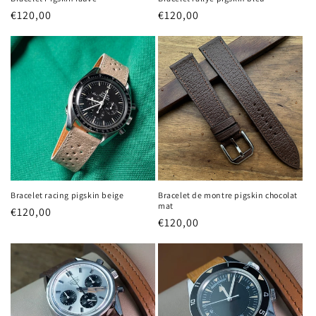
Prix
€120,00
Prix
€120,00
habituel
habituel
Bracelet racing pigskin beige
Bracelet de montre pigskin chocolat
mat
Prix
€120,00
Prix
€120,00
habituel
habituel