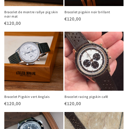
Bracelet de montre rallye pig skin
Bracelet pigskin noir brillant
noir mat
Prix
€120,00
Prix
€120,00
habituel
habituel
Bracelet Pigskin vert Anglais
Bracelet racing pigskin café
Prix
€120,00
Prix
€120,00
habituel
habituel