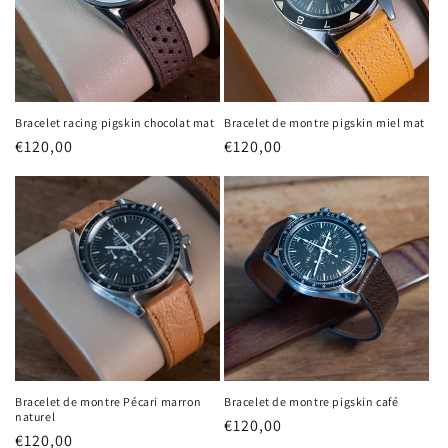
Bracelet racing pigskin chocolat mat
Bracelet de montre pigskin miel mat
Prix
€120,00
Prix
€120,00
habituel
habituel
Bracelet de montre Pécari marron
Bracelet de montre pigskin café
naturel
Prix
€120,00
Prix
€120,00