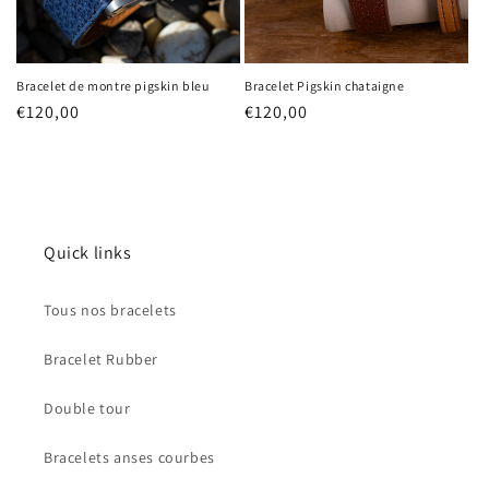
Bracelet de montre pigskin bleu
Bracelet Pigskin chataigne
Prix
€120,00
Prix
€120,00
habituel
habituel
Quick links
Tous nos bracelets
Bracelet Rubber
Double tour
Bracelets anses courbes