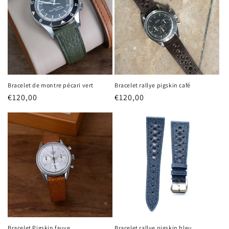
Bracelet de montre pécari vert
Bracelet rallye pigskin café
Prix
€120,00
Prix
€120,00
habituel
habituel
Bracelet Pigskin fauve
Bracelet rallye pigskin bleu