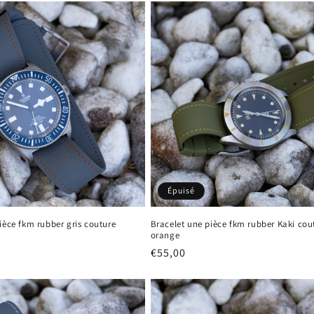
Épuisé
ièce fkm rubber gris couture
Bracelet une pièce fkm rubber Kaki cou
orange
Prix
€55,00
habituel