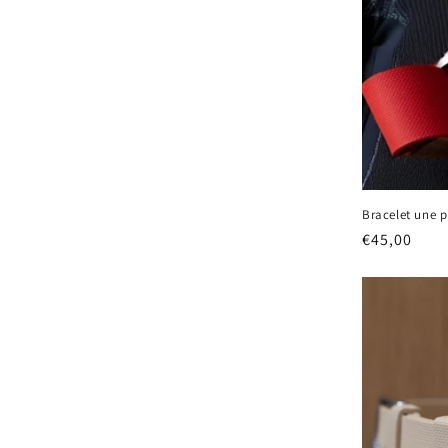
Bracelet une p
Prix
€45,00
habituel