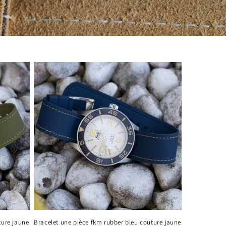
ture jaune
Bracelet une pièce fkm rubber bleu couture jaune