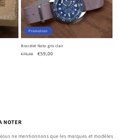
Promotion
Bracelet Nato gris clair
Prix
Prix
€59,00
€79,00
habituel
promotionnel
A NOTER
Nous ne mentionnons que les marques et modèles