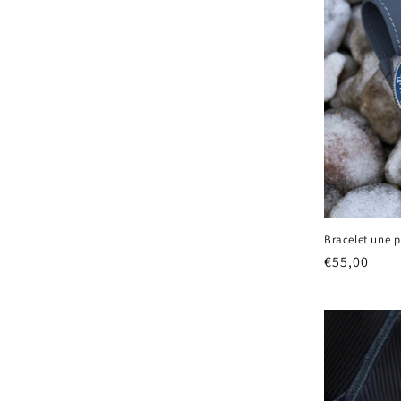
Bracelet une p
Prix
€55,00
habituel