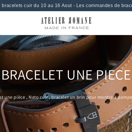
elets cuir du 10 au 16 Aout - Les commandes de bracelets 
BRACELET UNE PIECE
et une pièce , Nato cuir , bracelet un brin pour montre à pompe