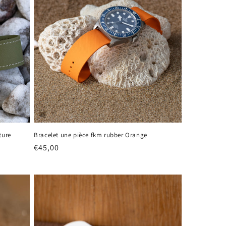
ture
Bracelet une pièce fkm rubber Orange
Prix
€45,00
habituel