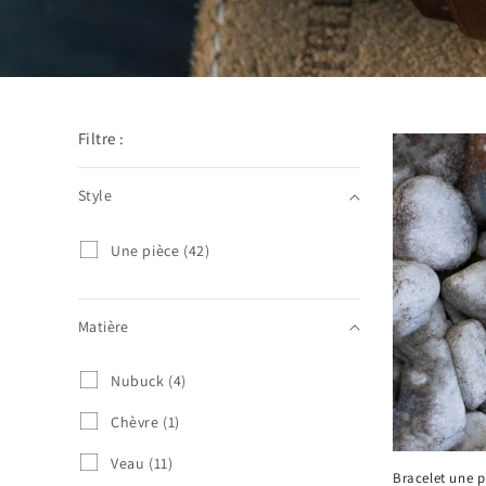
Filtre :
Style
Style
U
Une pièce
(42)
n
e
p
Matière
i
è
c
Matière
N
Nubuck
(4)
e
u
(
b
C
Chèvre
(1)
4
u
h
2
c
è
V
Veau
(11)
k
Bracelet une p
v
e
p