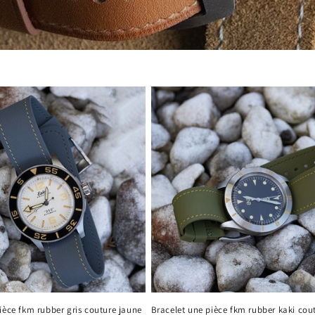
ièce fkm rubber gris couture jaune
Bracelet une pièce fkm rubber kaki cou