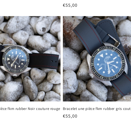
Prix
€55,00
habituel
ièce fkm rubber Noir couture rouge
Bracelet une pièce fkm rubber gris cou
Prix
€55,00
habituel