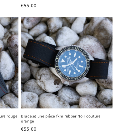
Prix
€55,00
habituel
ture rouge
Bracelet une pièce fkm rubber Noir couture
orange
Prix
€55,00
habituel