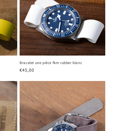
Bracelet une pièce fkm rubber blanc
Prix
€45,00
habituel