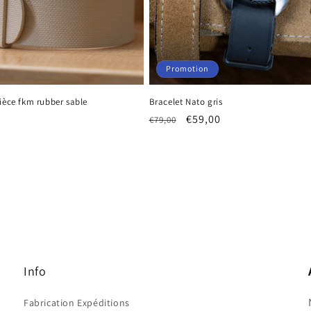
Promotion
ièce fkm rubber sable
Bracelet Nato gris
Prix
Prix
€59,00
€79,00
habituel
promotionnel
Info
Fabrication Expéditions