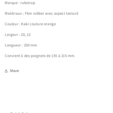
Marque : rubstrap
Matériaux : Fkm rubber avec aspect texturé
Couleur : Kaki couture orange
Largeur : 20, 22
Longueur : 250 mm
Convient à des poignets de 155 à 215 mm.
Connexion requise
Share
Connectez-vous à votre compte pour ajouter des
produits à votre liste de souhaits et afficher vos
articles précédemment enregistrés.
Se connecter