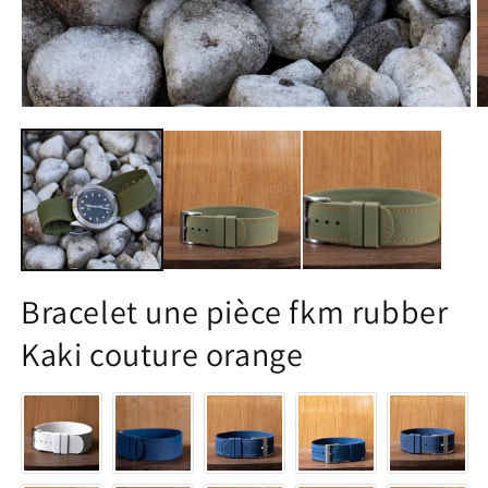
Ouvrir
O
le
le
média
m
1
2
dans
d
une
u
fenêtre
f
modale
m
Bracelet une pièce fkm rubber
Kaki couture orange