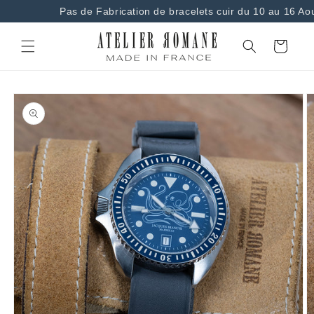
et
Pas de Fabrication de bracelets cuir du 10 au 16 Ao
passer
au
contenu
Panier
Passer aux
informations
produits