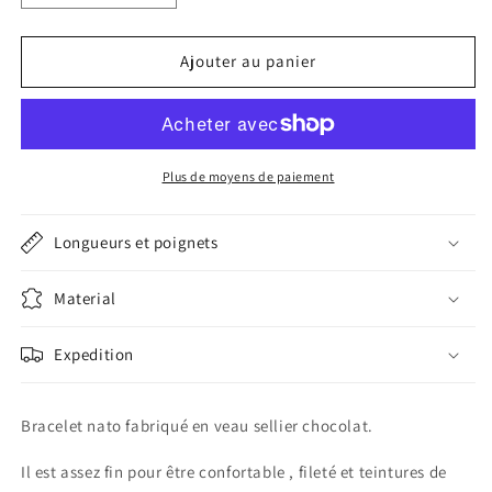
la
la
quantité
quantité
de
de
Ajouter au panier
Bracelet
Bracelet
Nato
Nato
gris
gris
Plus de moyens de paiement
Longueurs et poignets
Material
Expedition
Bracelet
nato fabriqué en veau sellier chocolat.
Il est assez fin pour être confortable , fileté et teintures de