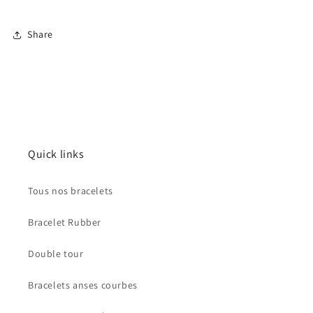
Share
Quick links
Connexion requise
Tous nos bracelets
Connectez-vous à votre compte pour ajouter des
Bracelet Rubber
produits à votre liste de souhaits et afficher vos
articles précédemment enregistrés.
Double tour
Se connecter
Bracelets anses courbes