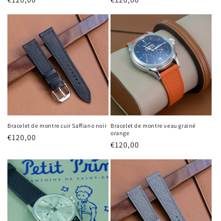
habituel
habituel
Bracelet de montre cuir Saffiano noir
Bracelet de montre veau grainé
orange
Prix
€120,00
Prix
€120,00
habituel
habituel