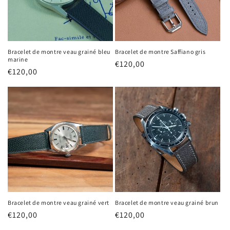
Bracelet de montre veau grainé bleu
Bracelet de montre Saffiano gris
marine
Prix
€120,00
Prix
€120,00
habituel
habituel
Bracelet de montre veau grainé vert
Bracelet de montre veau grainé brun
Prix
€120,00
Prix
€120,00
habituel
habituel