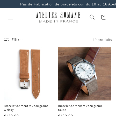
et
Pas de Fabrication de bracelets cuir du 10 au 16 Aout 
passer
au
contenu
Panier
Filtrer
19 produits
Bracelet de montre veau grainé
Bracelet de montre veau grainé
whisky
taupe
Prix
€120,00
Prix
€120,00