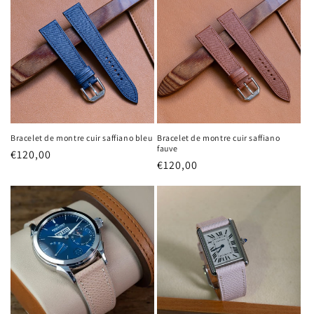
Bracelet de montre cuir saffiano bleu
Bracelet de montre cuir saffiano
fauve
Prix
€120,00
Prix
€120,00
habituel
habituel
Connexion requise
Connectez-vous à votre compte pour ajouter des