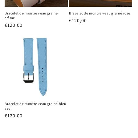
produits à votre liste de souhaits et afficher vos
Bracelet de montre veau grainé
Bracelet de montre veau grainé rose
articles précédemment enregistrés.
crème
Prix
€120,00
Prix
€120,00
Se connecter
habituel
habituel
Bracelet de montre veau grainé bleu
azur
Prix
€120,00
habituel