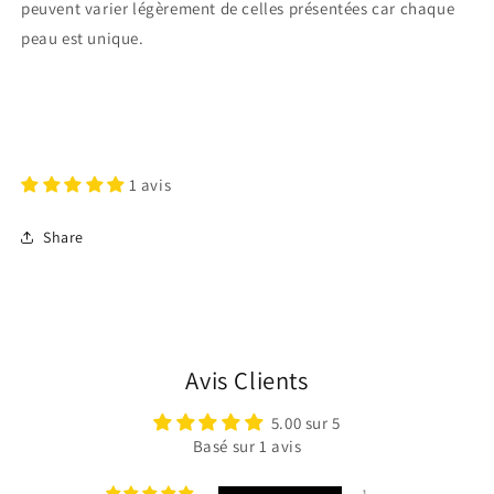
peuvent varier légèrement de celles présentées car chaque
peau est unique.
Connexion requise
1 avis
Connectez-vous à votre compte pour ajouter des
Share
produits à votre liste de souhaits et afficher vos
articles précédemment enregistrés.
Se connecter
Avis Clients
5.00 sur 5
Basé sur 1 avis
1