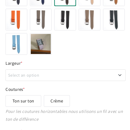
Largeur
*
Select an option
14 - 12 mm
Coutures
*
Ton sur ton
Crème
16 - 14 mm
Pour les coutures horizontables nous utilisons un fil avec un
17 - 16 mm
ton de différence