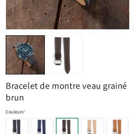
Ouvrir
O
le
le
média
m
1
2
dans
d
une
u
fenêtre
f
modale
m
Bracelet de montre veau grainé
brun
Couleurs
*