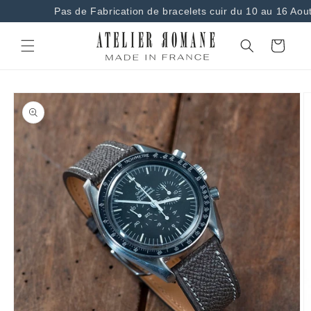
et
Pas de Fabrication de bracelets cuir du 10 au 16 Aout
passer
au
contenu
Panier
Passer aux
informations
produits