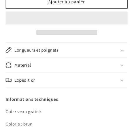
de
de
Ajouter au panier
22 - 18 mm
Bracelet
Bracelet
de
de
montre
montre
veau
veau
grainé
grainé
brun
brun
Longueurs et poignets
Material
Expedition
Informations techniques
Cuir : veau grainé
Coloris : brun