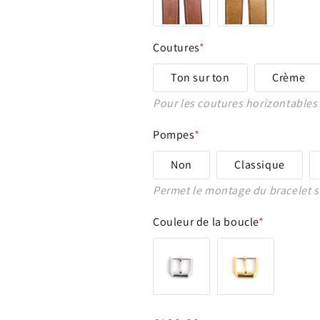
17 - 16 mm
Coutures
*
18 - 14 mm
Ton sur ton
Crème
18 - 16 mm
Pour les coutures horizontables 
19 - 16 mm
Pompes
*
20 - 14 mm
Non
Classique
Permet le montage du bracelet s
20 - 16 mm
Couleur de la boucle
*
20 - 18 mm
21 - 16 mm
21 - 18 mm