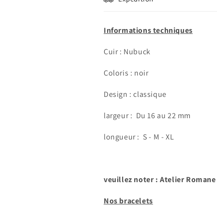
Informations techniques
Cuir : Nubuck
Coloris : noir
Design : classique
largeur :
Du 16 au 22 mm
Connexion requise
longueur : S - M - XL
Connectez-vous à votre compte pour ajouter des produits à
votre liste de souhaits et afficher vos articles précédemment
enregistrés.
veuillez noter : Atelier Romane
Se connecter
Nos bracelets