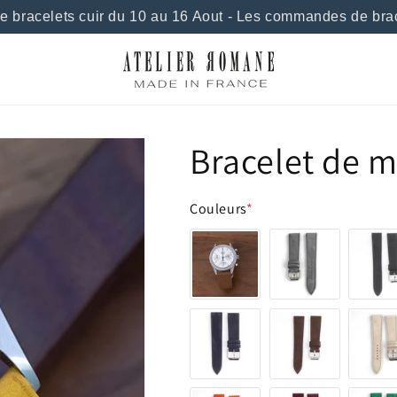
racelets cuir du 10 au 16 Aout - Les commandes de bracel
Bracelet de 
Couleurs
*