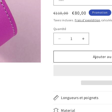
Prix
Prix
€80,00
€110,00
Promotion
habituel
promotionnel
Taxes incluses.
Frais d'expédition
calculés
Quantité
Quantité
Réduire
Augmenter
la
la
quantité
quantité
de
de
Ajouter au
Bracelet
Bracelet
de
de
montre
montre
rose
rose
Longueurs et poignets
Material