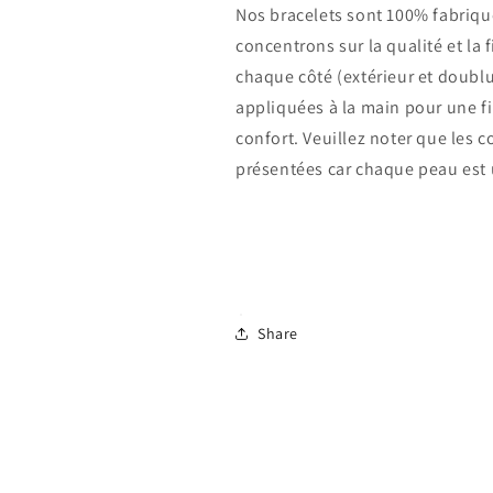
Nos bracelets sont 100% fabriqué
concentrons sur la qualité et la 
chaque côté (extérieur et doublu
appliquées à la main pour une fin
confort.
Veuillez noter que les c
présentées car chaque peau est
Connexion requise
Connectez-vous à votre compte pour ajouter des produits à
Share
votre liste de souhaits et afficher vos articles précédemment
enregistrés.
Se connecter