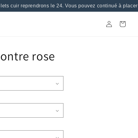
ts cuir reprendrons le 24. Vous pouvez continué à placer
Connexion
Panier
ontre rose