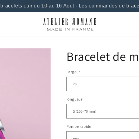
racelets cuir du 10 au 16 Aout - Les commandes de bracele
Bracelet de m
Largeur
longueur
Pompe rapide