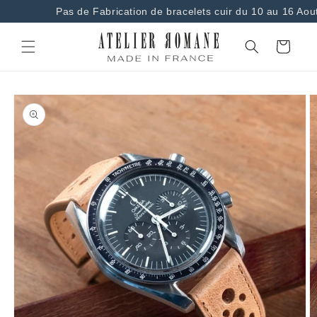
et
Pas de Fabrication de bracelets cuir du 10 au 16 Aou
passer
au
contenu
Panier
Passer aux
informations
produits