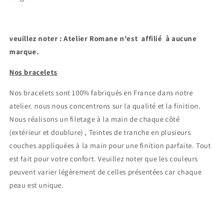
veuillez noter : Atelier Romane n'est affilié à aucune
marque.
Nos bracelets
Nos bracelets sont 100% fabriqués en France dans notre
atelier.
nous nous concentrons sur la qualité et la finition.
Nous réalisons un filetage à la main de chaque côté
Connexion requise
(extérieur et doublure) , Teintes de tranche en plusieurs
Connectez-vous à votre compte pour ajouter des
couches appliquées à la main pour une finition parfaite. Tout
produits à votre liste de souhaits et afficher vos
est fait pour votre confort.
Veuillez noter que les couleurs
articles précédemment enregistrés.
peuvent varier légèrement de celles présentées car chaque
peau est unique.
Se connecter