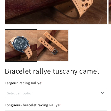
Ouvrir
O
le
le
média
m
1
2
dans
d
une
u
fenêtre
f
modale
m
Bracelet rallye tuscany camel
Largeur Racing Rallye
*
Select an option
18 - 16 mm
Longueur- bracelet racing Rallye
*