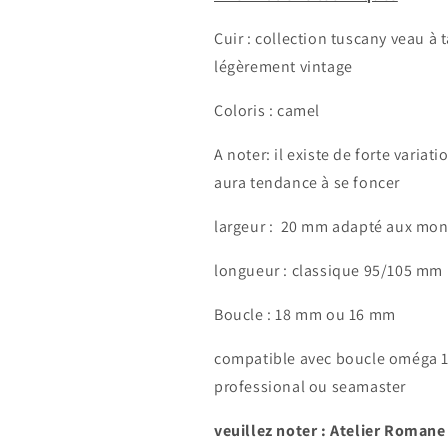
Cuir : collection tuscany veau à
légèrement vintage
Coloris : camel
A noter: il existe de forte variat
aura tendance à se foncer
largeur :
20 mm adapté aux mon
longueur : classique 95/105 mm
Connexion requise
Boucle : 18 mm ou 16 mm
Connectez-vous à votre compte pour ajouter des produits à
votre liste de souhaits et afficher vos articles précédemment
compatible
avec boucle oméga 
enregistrés.
professional ou seamaster
Se connecter
veuillez noter : Atelier Romane