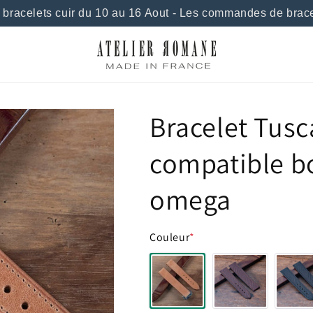
acelets cuir du 10 au 16 Aout - Les commandes de bracelet
Bracelet Tus
compatible b
omega
Couleur
*