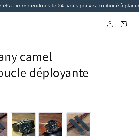
s cuir reprendrons le 24. Vous pouvez continué à placer 
Connexion
Panier
cany camel
oucle déployante