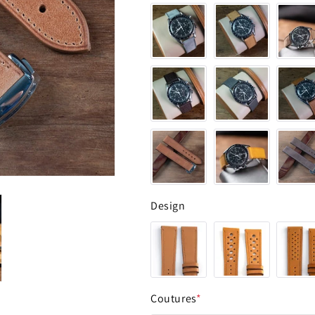
Design
Coutures
*