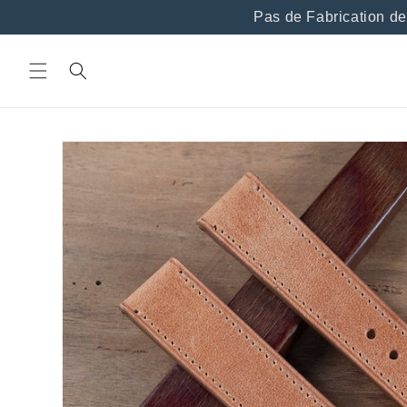
et
Pas de Fabrication de br
passer
au
contenu
Passer aux
informations
produits