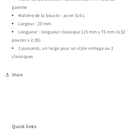
gamme
Matière de la boucle : acier 316 L
Largeur : 20 mm
Longueur : longueur classique 115 mm x 75 mm (4,52
pouces x 2,95)
3 passants, un large pour un style vintage ou 2
classiques
Connexion requise
Share
Connectez-vous à votre compte pour ajouter des
produits à votre liste de souhaits et afficher vos
articles précédemment enregistrés.
Se connecter
Quick links