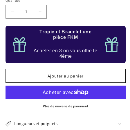
Quantité
Quantité
Réduire
Augmenter
la
la
quantité
quantité
Tropic et Bracelet une
de
de
pièce FKM
Bracelet
Bracelet
style
style
tropical
tropical
Acheter en 3 on vous offre le
4ème
Jaune
Jaune
Ajouter au panier
Plus de moyens de paiement
Longueurs et poignets