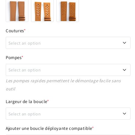
Coutures
*
Select an option
Ton sur ton
Pompes
*
Select an option
Crème
Les pompes rapides permettent le démontage facile sans
Non
outil
Classique
Largeur de la boucle
*
Rapide
Select an option
16 mm
Ajouter une boucle déployante compatible
*