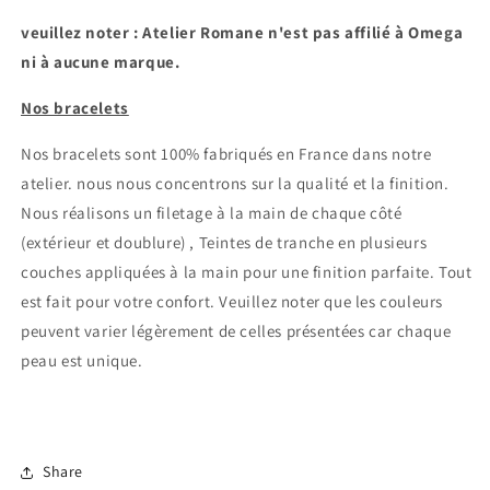
veuillez noter : Atelier Romane n'est pas affilié à Omega
ni à aucune marque.
Nos bracelets
Connexion requise
Nos bracelets sont 100% fabriqués en France dans notre
Connectez-vous à votre compte pour ajouter des
atelier.
nous nous concentrons sur la qualité et la finition.
produits à votre liste de souhaits et afficher vos
Nous réalisons un filetage à la main de chaque côté
articles précédemment enregistrés.
(extérieur et doublure) , Teintes de tranche en plusieurs
Se connecter
couches appliquées à la main pour une finition parfaite. Tout
est fait pour votre confort.
Veuillez noter que les couleurs
peuvent varier légèrement de celles présentées car chaque
peau est unique.
Share