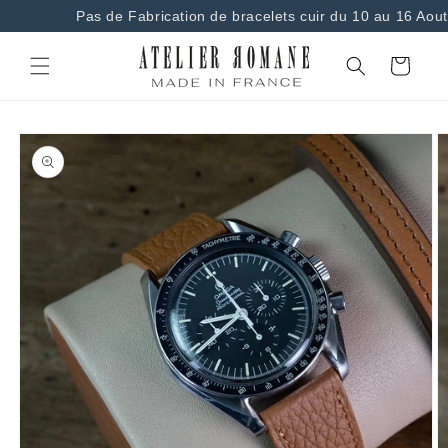
et
Pas de Fabrication de bracelets cuir du 10 au 16 Aout
passer
au
contenu
Panier
Passer aux
informations
produits