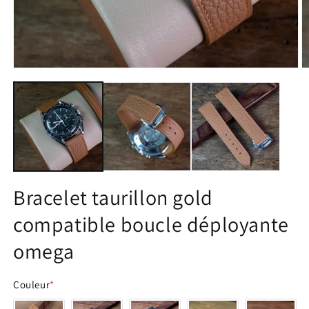
Ouvrir
O
le
le
média
m
1
2
dans
d
une
u
fenêtre
f
modale
m
Bracelet taurillon gold
compatible boucle déployante
omega
Couleur
*