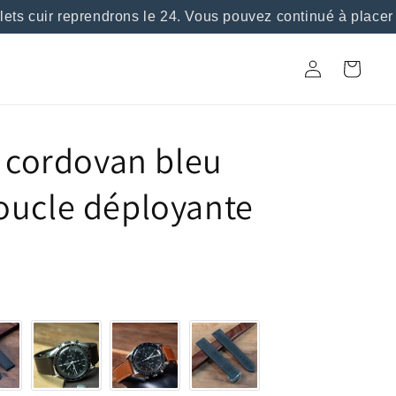
s cuir reprendrons le 24. Vous pouvez continué à placer 
Connexion
Panier
l cordovan bleu
oucle déployante