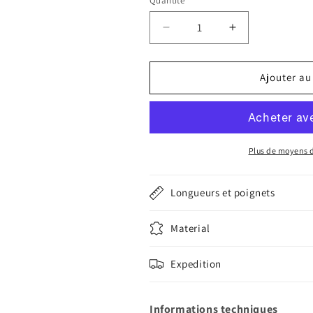
Quantité
Quantité
Réduire
Augmenter
la
la
quantité
quantité
de
de
Ajouter au
Bracelet
Bracelet
shell
shell
cordovan
cordovan
bleu
bleu
compatible
compatible
Plus de moyens 
boucle
boucle
déployante
déployante
Longueurs et poignets
omega
omega
Material
Expedition
Informations techniques