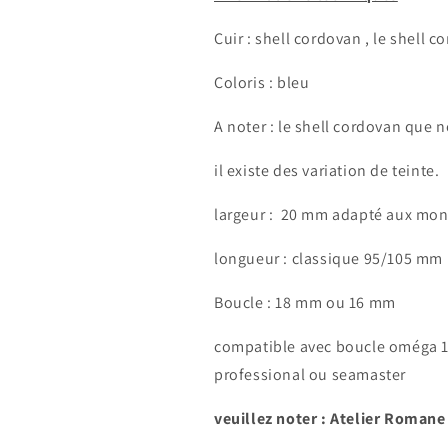
Cuir : shell cordovan , le shell c
Coloris : bleu
A noter : le shell cordovan que n
il existe des variation de teinte.
largeur :
20 mm adapté aux mon
longueur : classique 95/105 mm
Connexion requise
Boucle : 18 mm ou 16 mm
Connectez-vous à votre compte pour ajouter des produits à
votre liste de souhaits et afficher vos articles précédemment
compatible
avec boucle oméga 
enregistrés.
professional ou seamaster
Se connecter
veuillez noter : Atelier Romane