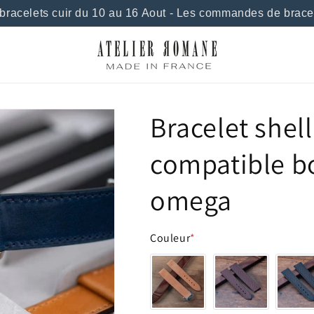
celets cuir du 10 au 16 Aout - Les commandes de bracelet
Bracelet shel
compatible b
omega
Couleur
*