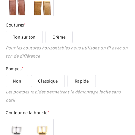
16 - 14 mm
17 - 16 mm
Coutures
*
18 - 14 mm
Ton sur ton
Crème
18 - 16 mm
Pour les coutures horizontables nous utilisons un fil avec un
ton de différence
19 - 16 mm
Pompes
*
20 - 14 mm
Non
Classique
Rapide
Les pompes rapides permettent le démontage facile sans
20 - 16 mm
outil
20 - 18 mm
Couleur de la boucle
*
21 - 16 mm