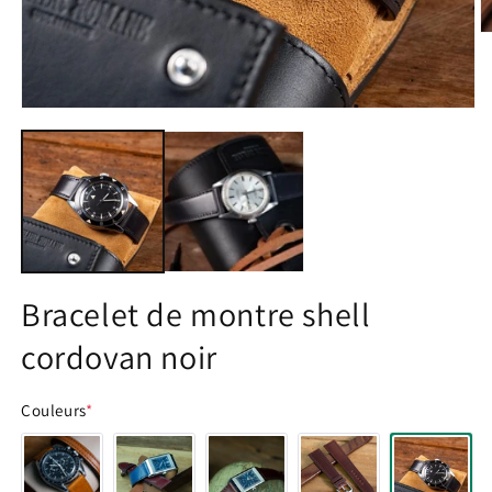
O
le
m
2
d
Ouvrir
u
le
f
média
m
1
dans
une
fenêtre
modale
Bracelet de montre shell
cordovan noir
Couleurs
*