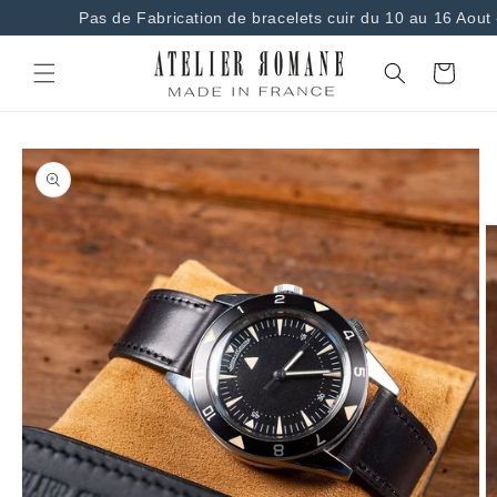
et
Pas de Fabrication de bracelets cuir du 10 au 16 Aout 
passer
au
contenu
Panier
Passer aux
informations
produits