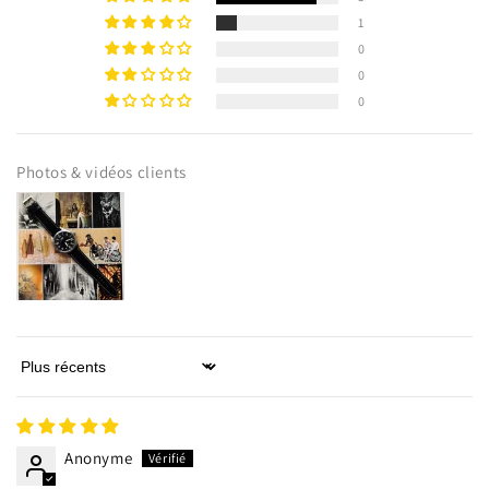
1
0
0
0
Photos & vidéos clients
Sort by
Connexion requise
Anonyme
Connectez-vous à votre compte pour ajouter des