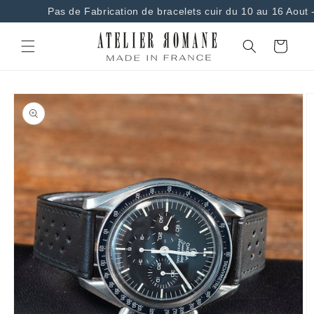
et
Pas de Fabrication de bracelets cuir du 10 au 16 Aout -
passer
au
contenu
Panier
Passer aux
informations
produits