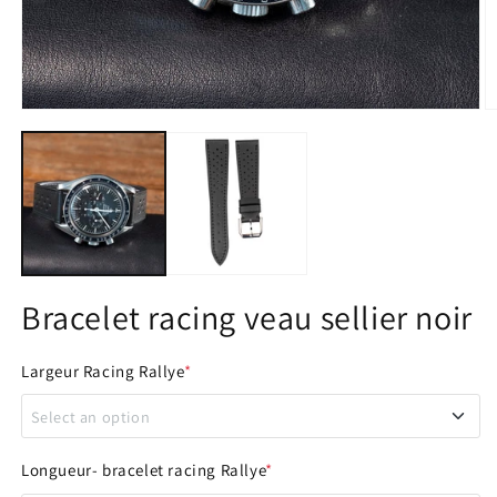
Ouvrir
O
le
le
média
m
1
2
dans
d
une
u
fenêtre
f
modale
m
Bracelet racing veau sellier noir
Largeur Racing Rallye
*
Select an option
18 - 16 mm
Longueur- bracelet racing Rallye
*