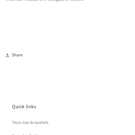
Share
Connexion requise
Quick links
Connectez-vous à votre compte pour ajouter des
produits à votre liste de souhaits et afficher vos
Tous nos bracelets
articles précédemment enregistrés.