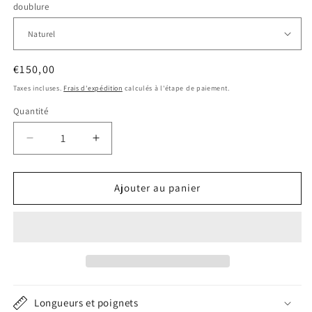
doublure
Prix
€150,00
habituel
Taxes incluses.
Frais d'expédition
calculés à l'étape de paiement.
Quantité
Quantité
Réduire
Augmenter
la
la
quantité
quantité
de
de
Ajouter au panier
Pochette
Pochette
souple
souple
2
2
montres
montres
naturel
naturel
Longueurs et poignets