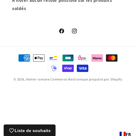
A noter aucun retour possible sur les produits
soldés
Facebook
Instagram
Moyens
de
paiement
© 2026,
Atelier romane
Commerce électronique propulsé par Shopify
Liste de souhaits
FR