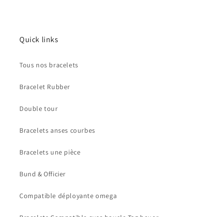
Connexion requise
Quick links
Connectez-vous à votre compte pour ajouter des
produits à votre liste de souhaits et afficher vos
Tous nos bracelets
articles précédemment enregistrés.
Bracelet Rubber
Se connecter
Double tour
Bracelets anses courbes
Bracelets une pièce
Bund & Officier
Compatible déployante omega