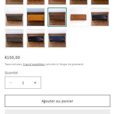
Prix
€150,00
habituel
Taxes incluses.
Frais d'expédition
calculés à l'étape de paiement.
Quantité
Quantité
Réduire
Augmenter
la
la
quantité
quantité
de
de
Ajouter au panier
Pochette
Pochette
souple
souple