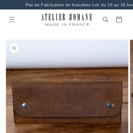
et
Pas de Fabrication de bracelets cuir du 10 au 16 Ao
passer
au
contenu
Panier
Passer aux
informations
produits