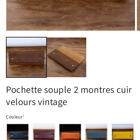
Ouvrir
O
le
le
média
m
1
2
dans
d
une
u
fenêtre
f
modale
m
Pochette souple 2 montres cuir
velours vintage
Couleur
*