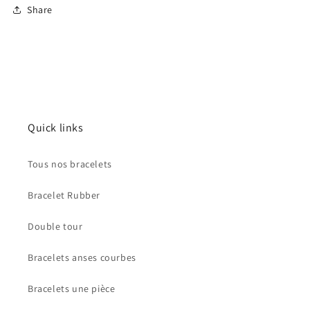
Share
Connexion requise
Connectez-vous à votre compte pour ajouter des
produits à votre liste de souhaits et afficher vos
Quick links
articles précédemment enregistrés.
Se connecter
Tous nos bracelets
Bracelet Rubber
Double tour
Bracelets anses courbes
Bracelets une pièce