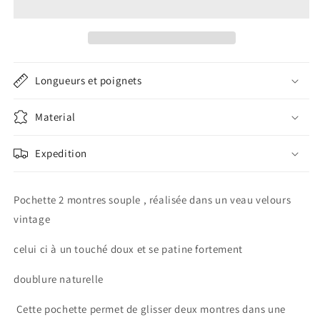
2
2
montres
montres
cuir
cuir
velours
velours
vintage
vintage
Longueurs et poignets
Material
Expedition
Pochette 2 montres souple , réalisée dans un veau velours
vintage
celui ci à un touché doux et se patine fortement
doublure naturelle
Cette pochette permet de glisser deux montres dans une