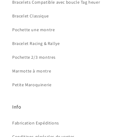
Bracelets Compatible avec boucle Tag heuer
Bracelet Classique
Pochette une montre
Bracelet Racing & Rallye
Pochette 2/3 montres
Connexion requise
Marmotte à montre
Connectez-vous à votre compte pour ajouter des
produits à votre liste de souhaits et afficher vos
Petite Maroquinerie
articles précédemment enregistrés.
Se connecter
Info
Fabrication Expéditions
Conditions générales de ventes