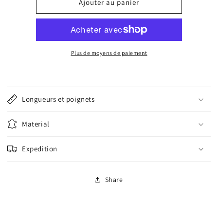
de
de
Ajouter au panier
Quick
Quick
release
release
Spring
Spring
bar
bar
Plus de moyens de paiement
Longueurs et poignets
Material
Expedition
Share