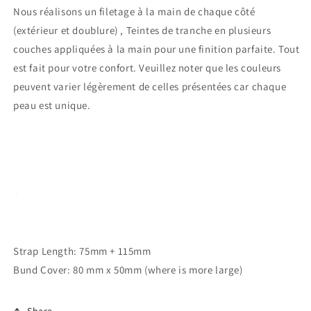
Nous réalisons un filetage à la main de chaque côté
(extérieur et doublure) , Teintes de tranche en plusieurs
couches appliquées à la main pour une finition parfaite. Tout
est fait pour votre confort.
Veuillez noter que les couleurs
peuvent varier légèrement de celles présentées car chaque
peau est unique.
Connexion requise
Connectez-vous à votre compte pour ajouter des
produits à votre liste de souhaits et afficher vos
articles précédemment enregistrés.
Strap Length: 75mm + 115mm
Se connecter
Bund Cover: 80 mm x 50mm (where is more large)