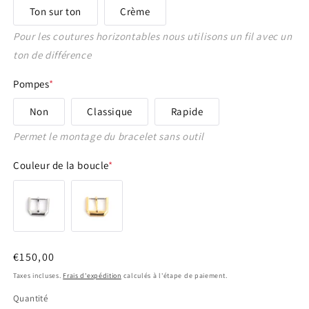
Ton sur ton
Crème
16 - 14 mm
Pour les coutures horizontables nous utilisons un fil avec un
17 - 16 mm
ton de différence
Pompes
*
18 - 14 mm
Non
Classique
Rapide
18 - 16 mm
Permet le montage du bracelet sans outil
19 - 16 mm
Couleur de la boucle
*
20 - 14 mm
20 - 16 mm
Prix
€150,00
20 - 18 mm
habituel
Taxes incluses.
Frais d'expédition
calculés à l'étape de paiement.
21 - 16 mm
Quantité
Quantité