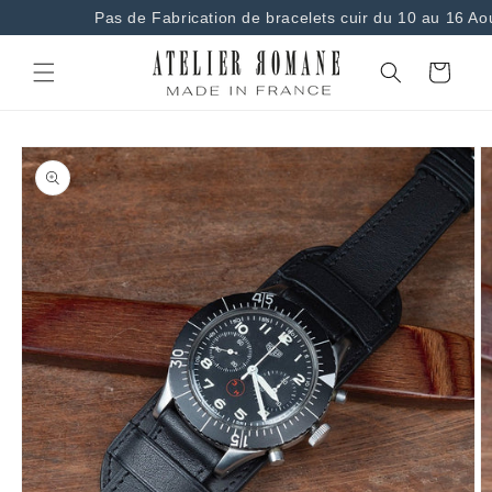
et
Pas de Fabrication de bracelets cuir du 10 au 16 Aou
passer
au
contenu
Panier
Passer aux
informations
produits