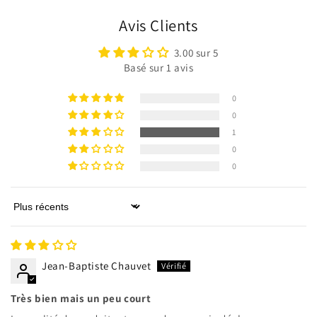
Avis Clients
3.00 sur 5
Basé sur 1 avis
0
0
1
0
0
Sort by
Connexion requise
Connectez-vous à votre compte pour ajouter des
produits à votre liste de souhaits et afficher vos
Jean-Baptiste Chauvet
articles précédemment enregistrés.
Très bien mais un peu court
Se connecter