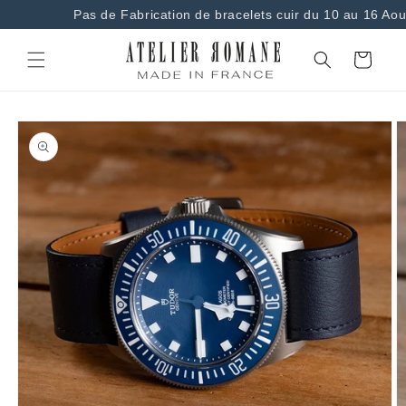
et
Pas de Fabrication de bracelets cuir du 10 au 16 Aou
passer
au
contenu
Panier
Passer aux
informations
produits