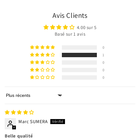
Avis Clients
4.00 sur 5
Basé sur 1 avis
0
1
0
0
0
Connexion requise
Connectez-vous à votre compte pour ajouter des
Sort by
produits à votre liste de souhaits et afficher vos
articles précédemment enregistrés.
Marc SUMERA
Se connecter
Belle qualité