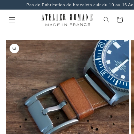
et
Pas de Fabrication de bracelets cuir du 10 au 16 Ao
passer
au
contenu
Panier
Passer aux
informations
produits