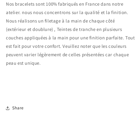
Nos bracelets sont 100% fabriqués en France dans notre
atelier.
nous nous concentrons sur la qualité et la finition.
Connexion requise
Nous réalisons un filetage à la main de chaque côté
(extérieur et doublure) , Teintes de tranche en plusieurs
Connectez-vous à votre compte pour ajouter des
couches appliquées à la main pour une finition parfaite. Tout
produits à votre liste de souhaits et afficher vos
est fait pour votre confort.
Veuillez noter que les couleurs
articles précédemment enregistrés.
peuvent varier légèrement de celles présentées car chaque
Se connecter
peau est unique.
Share