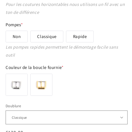
18 - 16 mm
Pour les coutures horizontables nous utilisons un fil avec un
ton de différence
19 - 16 mm
Pompes
*
20 - 14 mm
Non
Classique
Rapide
Les pompes rapides permettent le démontage facile sans
20 - 16 mm
outil
20 - 18 mm
Couleur de la boucle fournie
*
21 - 16 mm
21 - 18 mm
22 - 16 mm
Doublure
22 - 18 mm