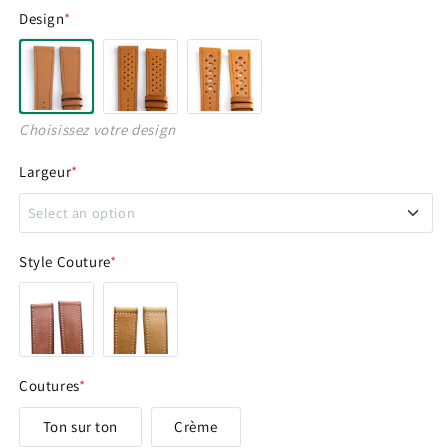
Design
*
Choisissez votre design
Largeur
*
Select an option
14 - 12 mm
Style Couture
*
16 - 14 mm
17 - 16 mm
Coutures
*
18 - 14 mm
Ton sur ton
Crème