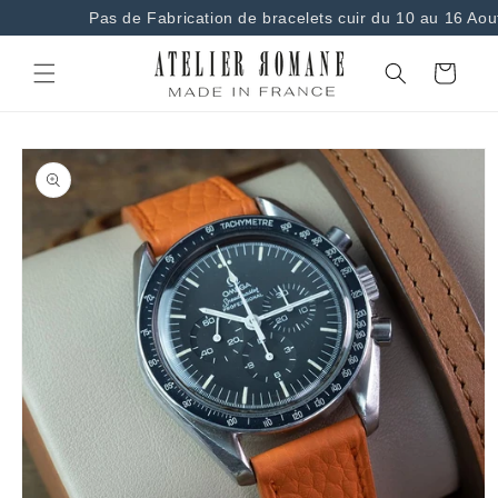
et
Pas de Fabrication de bracelets cuir du 10 au 16 Aou
passer
au
contenu
Panier
Passer aux
informations
produits