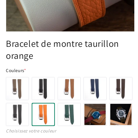
Ouvrir
le
Bracelet de montre taurillon
média
1
orange
dans
une
fenêtre
modale
Couleurs
*
Choisissez votre couleur