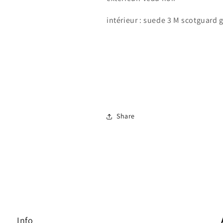
intérieur : suede 3 M scotguard g
Connexion requise
Share
Connectez-vous à votre compte pour ajouter des produits à
votre liste de souhaits et afficher vos articles précédemment
enregistrés.
Se connecter
Info