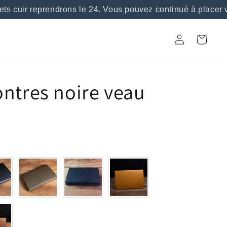
s cuir reprendrons le 24. Vous pouvez continué à placer v
Connexion
Panier
ntres noire veau