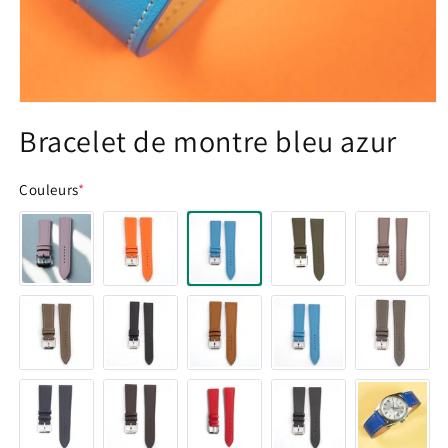
Ouvrir
le
Bracelet de montre bleu azur
média
1
dans
une
Couleurs
*
fenêtre
modale