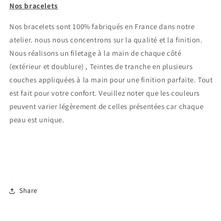
Nos bracelets
Nos bracelets sont 100% fabriqués en France dans notre
Connexion requise
atelier.
nous nous concentrons sur la qualité et la finition.
Nous réalisons un filetage à la main de chaque côté
Connectez-vous à votre compte pour ajouter des
(extérieur et doublure) , Teintes de tranche en plusieurs
produits à votre liste de souhaits et afficher vos
couches appliquées à la main pour une finition parfaite. Tout
articles précédemment enregistrés.
est fait pour votre confort.
Veuillez noter que les couleurs
peuvent varier légèrement de celles présentées car chaque
Se connecter
peau est unique.
Share