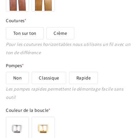
17 - 16 mm
Coutures
*
18 - 14 mm
Ton sur ton
Crème
18 - 16 mm
Pour les coutures horizontables nous utilisons un fil avec un
ton de différence
19 - 16 mm
Pompes
*
20 - 14 mm
Non
Classique
Rapide
Les pompes rapides permettent le démontage facile sans
20 - 16 mm
outil
20 - 18 mm
Couleur de la boucle
*
21 - 16 mm
21 - 18 mm