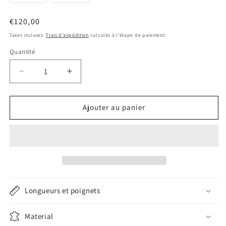
22 - 16 mm
Prix
€120,00
habituel
Taxes incluses.
Frais d'expédition
calculés à l'étape de paiement.
22 - 18 mm
Quantité
Quantité
23 - 18 mm
Réduire
Augmenter
la
la
quantité
quantité
de
de
Ajouter au panier
Bracelet
Bracelet
de
de
montre
montre
bleu
bleu
azur
azur
Longueurs et poignets
Material