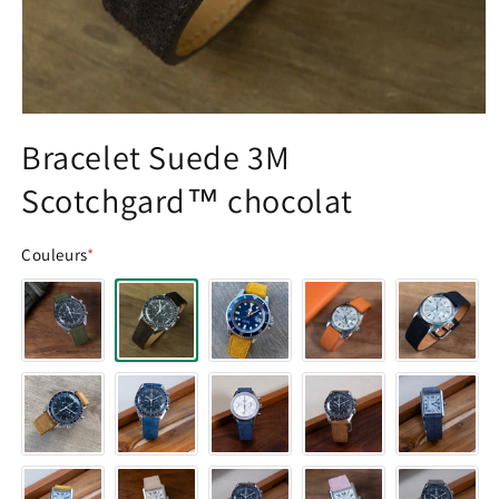
Ouvrir
le
Bracelet Suede 3M
média
1
Scotchgard™ chocolat
dans
une
fenêtre
modale
Couleurs
*