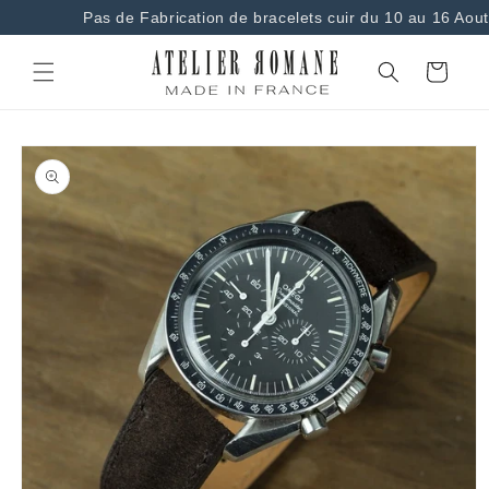
et
Pas de Fabrication de bracelets cuir du 10 au 16 Aout
passer
au
contenu
Panier
Passer aux
informations
produits