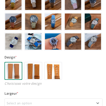
Design
*
Choisissez votre design
Largeur
*
Select an option