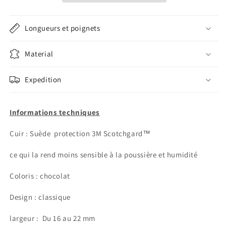
21 - 16 mm
Longueurs et poignets
21 - 18 mm
Material
22 - 16 mm
Expedition
22 - 18 mm
Informations techniques
23 - 18 mm
Cuir : Suède protection 3M Scotchgard™
ce qui la rend moins sensible à la poussière et humidité
Coloris : chocolat
Design : classique
largeur :
Du 16 au 22 mm