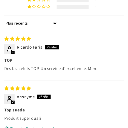
Connectez-vous à votre compte pour ajouter des
0
produits à votre liste de souhaits et afficher vos
articles précédemment enregistrés.
Sort by
Se connecter
Ricardo Faria
TOP
Des bracelets TOP. Un service d'excellence. Merci
Anonyme
Top suede
Produit super quali