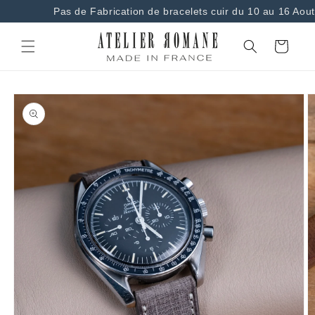
et
Pas de Fabrication de bracelets cuir du 10 au 16 Aout
passer
au
contenu
Panier
Passer aux
informations
produits