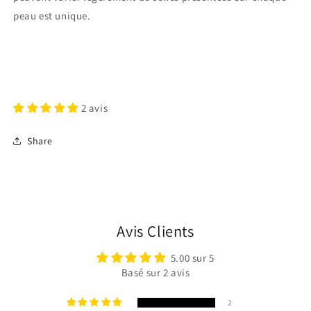
peau est unique.
2 avis
Share
Avis Clients
Connexion requise
5.00 sur 5
Basé sur 2 avis
Connectez-vous à votre compte pour ajouter des
produits à votre liste de souhaits et afficher vos
2