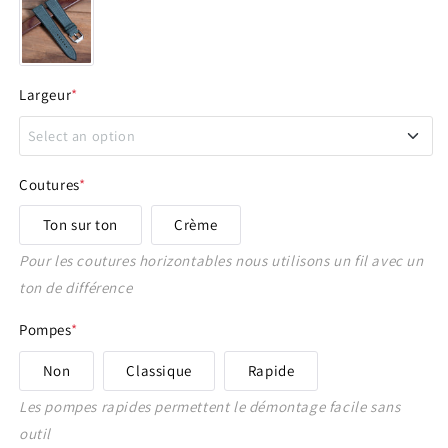
Largeur
*
Select an option
14 - 12 mm
Coutures
*
Ton sur ton
Crème
16 - 14 mm
Pour les coutures horizontables nous utilisons un fil avec un
17 - 16 mm
ton de différence
Pompes
*
18 - 14 mm
Non
Classique
Rapide
18 - 16 mm
Les pompes rapides permettent le démontage facile sans
19 - 16 mm
outil