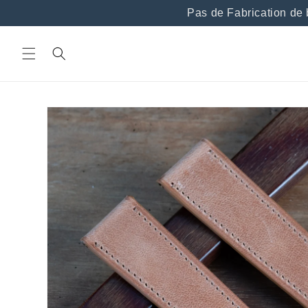
et
Pas de Fabrication de bra
passer
au
contenu
Passer aux
informations
produits