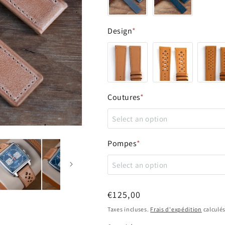
Design
*
Coutures
*
Select an option
Ton sur ton
Pompes
*
Select an option
Crème
Non
Rouge
Prix
€125,00
habituel
Taxes incluses.
Frais d'expédition
calculés
Oui