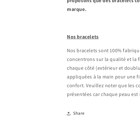
proposons que des bracelets co
marque.
Connexion requise
Connectez-vous à votre compte pour ajouter des produits à
Nos bracelets
votre liste de souhaits et afficher vos articles précédemment
enregistrés.
Nos bracelets sont 100% fabriqué
concentrons sur la qualité et la 
Se connecter
chaque côté (extérieur et doublu
appliquées à la main pour une fin
confort.
Veuillez noter que les c
présentées car chaque peau est
Share