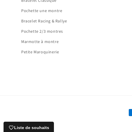
Bracelet Classique
Pochette une montre
Bracelet Racing & Rallye
Pochette 2/3 montres
Marmotte à montre
Petite Maroquinerie
M
d
Liste de souhaits
p