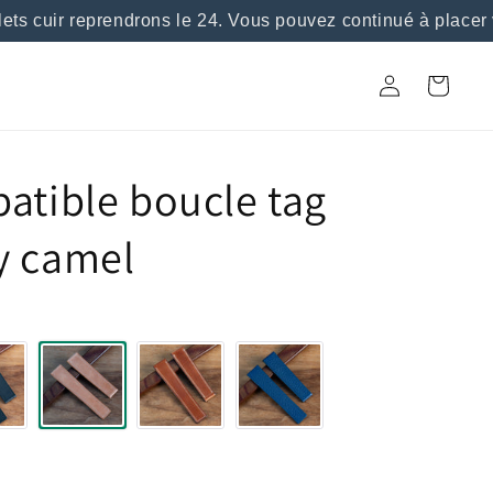
s cuir reprendrons le 24. Vous pouvez continué à placer v
Connexion
Panier
atible boucle tag
y camel