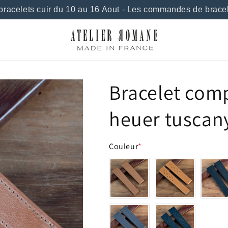
celets cuir du 10 au 16 Aout - Les commandes de bracelet
Bracelet comp
heuer tuscan
Couleur
*