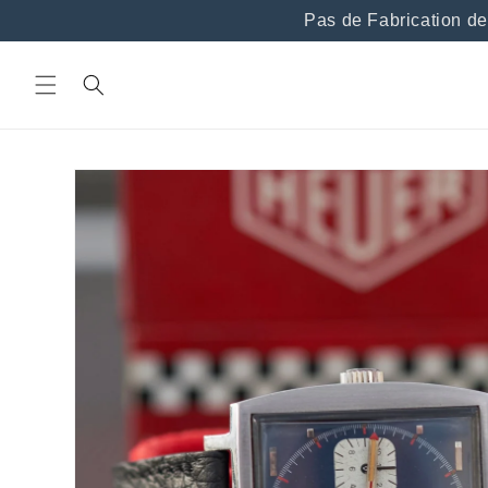
et
Pas de Fabrication de br
passer
au
contenu
Passer aux
informations
produits