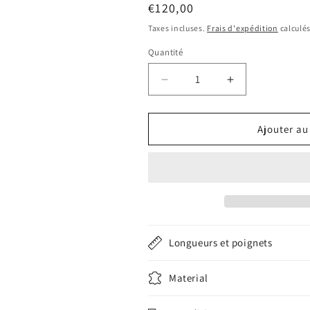
Prix
€120,00
habituel
Taxes incluses.
Frais d'expédition
calculés
Quantité
Quantité
Réduire
Augmenter
la
la
quantité
quantité
de
de
Ajouter au
Bracelet
Bracelet
rallye
rallye
taurillon
taurillon
noir
noir
Longueurs et poignets
Material