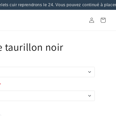
s cuir reprendrons le 24. Vous pouvez continué à placer 
Connexion
Panier
e taurillon noir
*