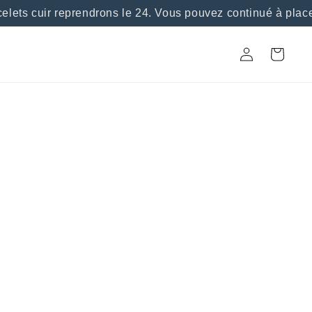
elets cuir reprendrons le 24. Vous pouvez continué à plac
Connexion
Panier