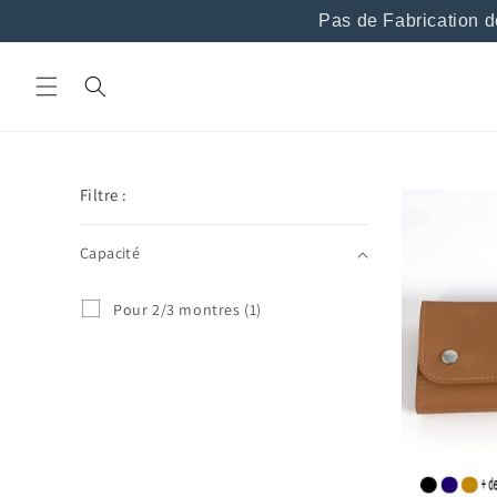
et
Pas de Fabrication de
passer
au
contenu
Filtre :
Capacité
Capacité
P
Pour 2/3 montres
(1)
o
u
r
2
/
3
m
o
n