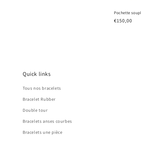
t
r
Pochette soup
e
s
Prix
€150,00
(
habituel
1
p
r
o
d
u
i
Quick links
t
)
Tous nos bracelets
Bracelet Rubber
Double tour
Bracelets anses courbes
Bracelets une pièce