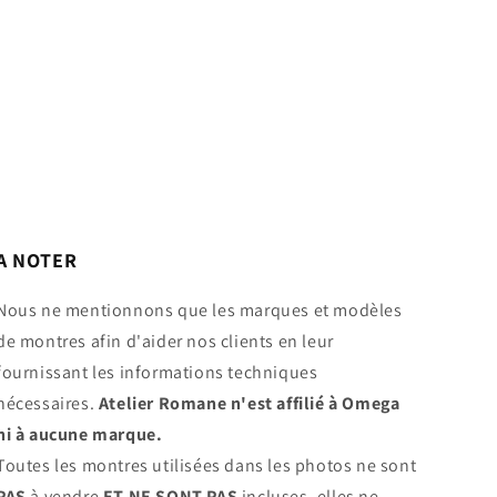
A NOTER
Nous ne mentionnons que les marques et modèles
de montres afin d'aider nos clients en leur
fournissant les informations techniques
nécessaires.
Atelier Romane n'est affilié à Omega
ni à aucune marque.
Toutes les montres utilisées dans les photos ne sont
PAS
à vendre
ET NE SONT PAS
incluses, elles ne