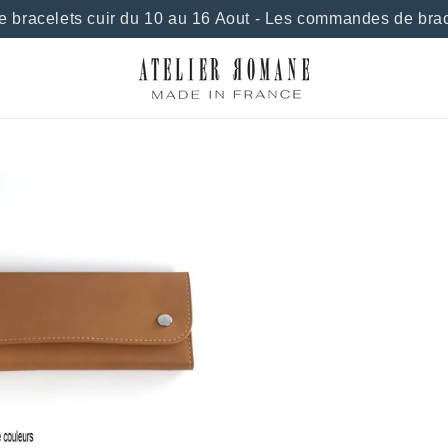
 bracelets cuir du 10 au 16 Aout - Les commandes de brac