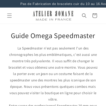
et
Pas de Fabrication de bracelets cuir du 10 au 16 Ao
passer
au
contenu
Panier
Guide Omega Speedmaster
La Speedmaster n'est pas seulement l'un des
chronographes les plus emblématiques, c'est aussi une
montre très polyvalente. Il vous suffit de changer le
bracelet et vous obtenez une autre montre. Vous pouvez
la porter avec un jean ou un costume faisant de la
speedmaster une des montres les plus iconique de son
époque. Nous vous présentons quelques combos mais
vous pouvez visiter la boutique en ligne pour choisir le
vôtre.
Entre corne des professionnel Speedmaster 20 mm pour